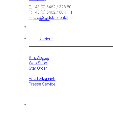
T:
+43 (0) 6462 / 328 80
F:
+43 (0) 6462 / 60 11-11
E:
info@cadstar.dental
About
Links
Karriere
Star Aligner
News
Web Shop
Star Order
Händlerbereich
Kontakt
Presse Service
Sprachen