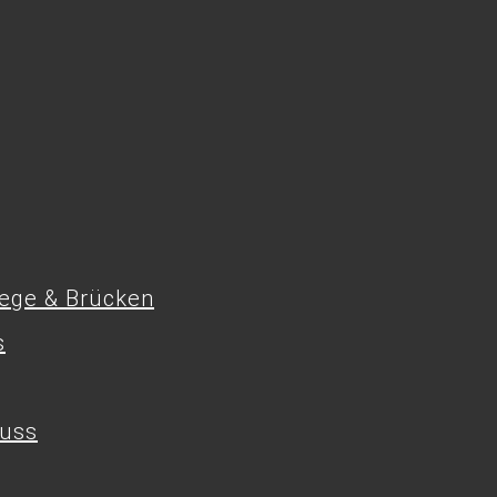
tege & Brücken
s
uss