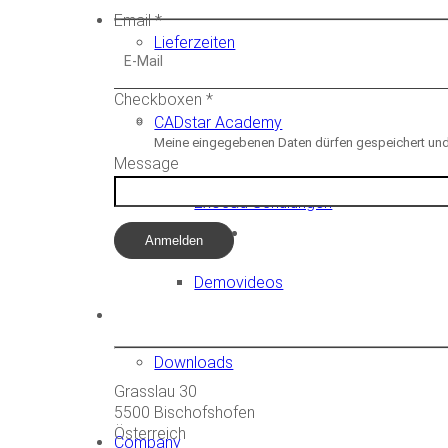
Email
*
Lieferzeiten
Checkboxen
*
CADstar Academy
Meine eingegebenen Daten dürfen gespeichert und 
Message
Exocad Schulungen
Anmelden
Demovideos
CADstar HQ
Downloads
Grasslau 30
5500 Bischofshofen
Österreich
Company