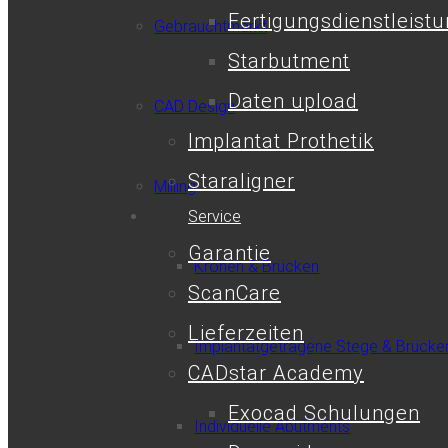
Fertigungsdienstleist
Gebrauchtmarkt
Starbutment
Daten upload
CAD Design
Implantat Prothetik
Staraligner
Milling
Service
Garantie
Kronen & Brücken
ScanCare
Lieferzeiten
Implantatgetragene Stege & Brücke
CADstar Academy
Exocad Schulungen
Individuelle Abutments