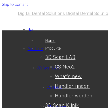
Skip to content
Digital Dental Solutions
Digital Dental Solut
Home
Home
Produkte
Produkte
3D Scan LAB
CS.Neo2
3D Scan LAB
What’s new
Händler finden
CS.Neo2
Händler werden
3D Scan Klinik
What’s new