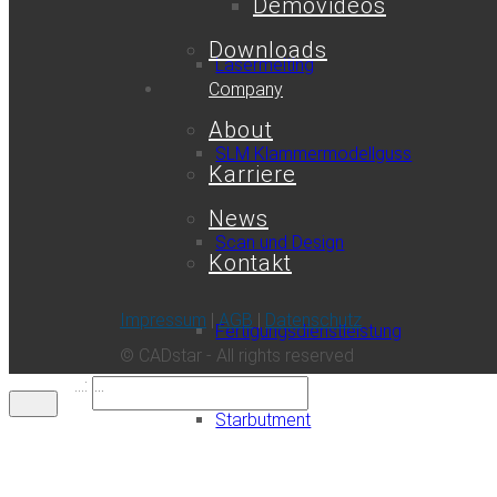
Demovideos
Downloads
Lasermelting
Company
About
SLM Klammermodellguss
Karriere
News
Scan und Design
Kontakt
Impressum
|
AGB
|
Datenschutz
Fertigungsdienstleistung
© CADstar - All rights reserved
...:
Starbutment