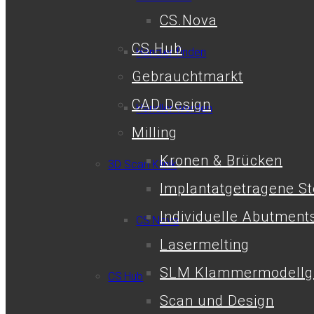
CS.Nova
CS.Hub
Händler finden
Gebrauchtmarkt
CAD Design
Händler werden
Milling
Kronen & Brücken
3D Scan Klinik
Implantatgetragene S
Individuelle Abutment
CS.Nova
Lasermelting
SLM Klammermodellg
CS.Hub
Scan und Design