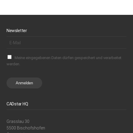
Newsletter
Meine eingegebenen Daten dürfen gespeichert und verarbeitet
werden.
Anmelden
CADstar HQ
Grasslau 30
5500 Bischofshofen