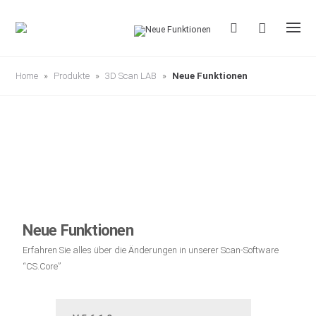
S
k
i
p
t
o
c
Home
»
Produkte
»
3D Scan LAB
»
Neue Funktionen
o
n
t
e
n
t
Neue Funktionen
Erfahren Sie alles über die Änderungen in unserer Scan-Software
“CS.Core”