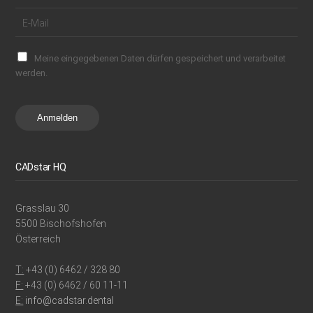
Meine eingegebenen Daten dürfen gespeichert und verarbeitet
werden.
Anmelden
CADstar HQ
Grasslau 30
5500 Bischofshofen
Österreich
T:
+43 (0) 6462 / 328 80
F:
+43 (0) 6462 / 60 11-11
E:
info@cadstar.dental