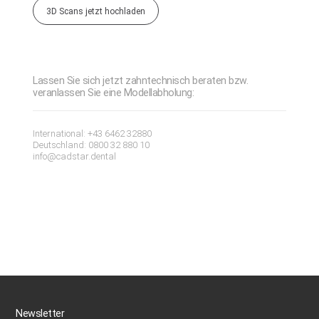
3D Scans jetzt hochladen
Lassen Sie sich jetzt zahntechnisch beraten bzw.
veranlassen Sie eine Modellabholung:
International: +43 6462 32880
Deutschland: 0800 32 880 10
info@cadstar.dental
Newsletter