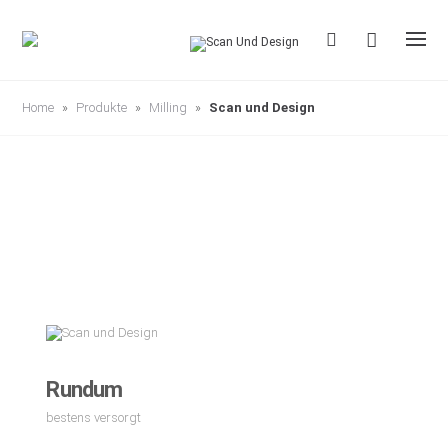
S
k
i
p
t
o
c
Home
»
Produkte
»
Milling
»
Scan und Design
o
n
t
e
n
t
Rundum
bestens versorgt