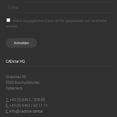
Meine eingegebenen Daten dürfen gespeichert und verarbeitet
werden.
Anmelden
CADstar HQ
Grasslau 30
5500 Bischofshofen
Österreich
T:
+43 (0) 6462 / 328 80
F:
+43 (0) 6462 / 60 11-11
E:
info@cadstar.dental