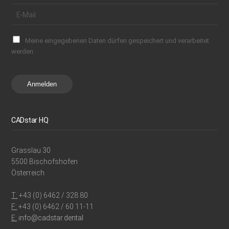
Meine eingegebenen Daten dürfen gespeichert und verarbeitet
werden.
Anmelden
CADstar HQ
Grasslau 30
5500 Bischofshofen
Österreich
T:
+43 (0) 6462 / 328 80
F:
+43 (0) 6462 / 60 11-11
E:
info@cadstar.dental