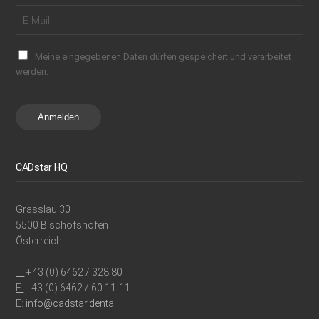
Meine eingegebenen Daten dürfen gespeichert und verarbeitet
werden.
Anmelden
CADstar HQ
Grasslau 30
5500 Bischofshofen
Österreich
T:
+43 (0) 6462 / 328 80
F:
+43 (0) 6462 / 60 11-11
E:
info@cadstar.dental