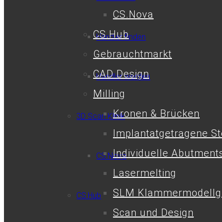
CS.Nova
CS.Hub
Händler finden
Gebrauchtmarkt
CAD Design
Händler werden
Milling
Kronen & Brücken
3D Scan Klinik
Implantatgetragene S
Individuelle Abutment
CS.Nova
Lasermelting
SLM Klammermodellg
CS.Hub
Scan und Design