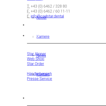
T:
+43 (0) 6462 / 328 80
F:
+43 (0) 6462 / 60 11-11
E:
info@cadstar.dental
About
Links
Karriere
Star Aligner
News
Web Shop
Star Order
Händlerbereich
Kontakt
Presse Service
Sprachen