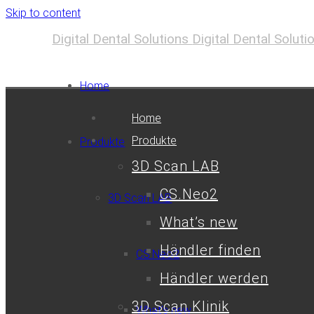
Skip to content
Digital Dental Solutions
Digital Dental Solut
Home
Home
Produkte
Produkte
3D Scan LAB
CS.Neo2
3D Scan LAB
What’s new
Händler finden
CS.Neo2
Händler werden
3D Scan Klinik
What’s new