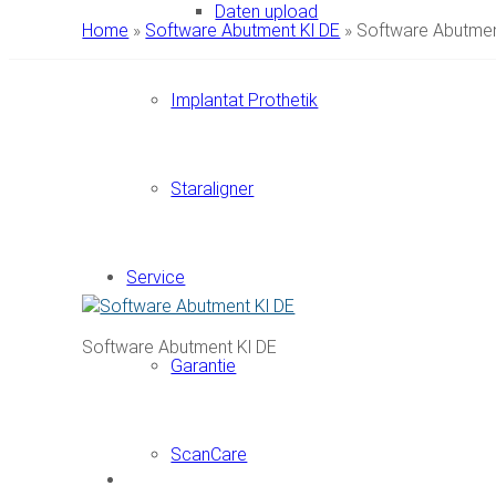
Daten upload
Home
»
Software Abutment Kl DE
»
Software Abutmen
Implantat Prothetik
Staraligner
Service
Software Abutment Kl DE
Garantie
ScanCare
Newsletter