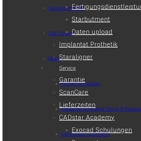
Fertigungsdienstleist
Gebrauchtmarkt
Starbutment
Daten upload
CAD Design
Implantat Prothetik
Staraligner
Milling
Service
Garantie
Kronen & Brücken
ScanCare
Lieferzeiten
Implantatgetragene Stege & Brücke
CADstar Academy
Exocad Schulungen
Individuelle Abutments