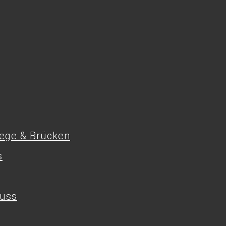
tege & Brücken
s
uss