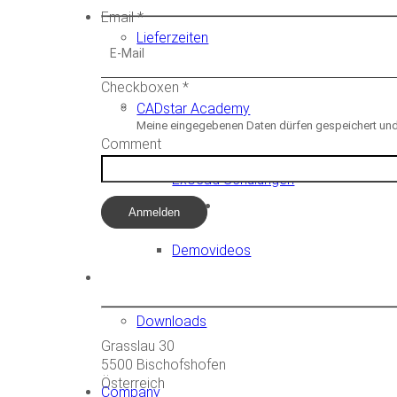
Email
*
Lieferzeiten
Checkboxen
*
CADstar Academy
Meine eingegebenen Daten dürfen gespeichert und 
Comment
Exocad Schulungen
Anmelden
Demovideos
CADstar HQ
Downloads
Grasslau 30
5500 Bischofshofen
Österreich
Company