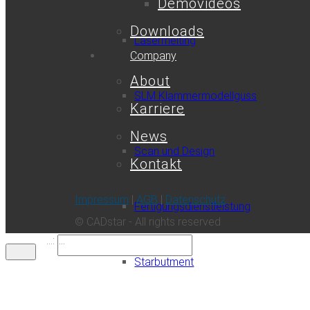
Demovideos
Downloads
Lasermelting
Company
About
SLM Klammermodellguss
Karriere
News
Scan und Design
Kontakt
Impressum
|
AGB
|
Datenschutz
Fertigungsdienstleistung
© CADstar - All rights reserved
...:
Starbutment