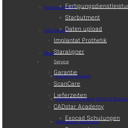
Fertigungsdienstleist
Gebrauchtmarkt
Starbutment
Daten upload
CAD Design
Implantat Prothetik
Staraligner
Milling
Service
Garantie
Kronen & Brücken
ScanCare
Lieferzeiten
Implantatgetragene Stege & Brücke
CADstar Academy
Exocad Schulungen
Individuelle Abutments