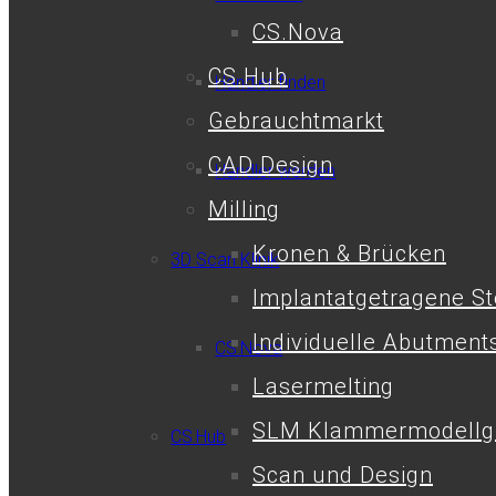
CS.Nova
CS.Hub
Händler finden
Gebrauchtmarkt
CAD Design
Händler werden
Milling
Kronen & Brücken
3D Scan Klinik
Implantatgetragene S
Individuelle Abutment
CS.Nova
Lasermelting
SLM Klammermodellg
CS.Hub
Scan und Design