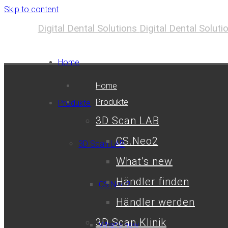
Skip to content
Digital Dental Solutions
Digital Dental Solut
Home
Home
Produkte
Produkte
3D Scan LAB
CS.Neo2
3D Scan LAB
What’s new
Händler finden
CS.Neo2
Händler werden
3D Scan Klinik
What’s new