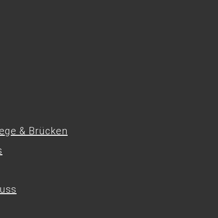
tege & Brücken
s
uss