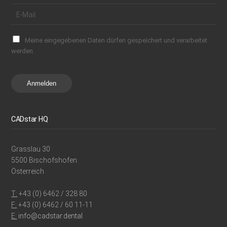
Meine eingegebenen Daten dürfen gespeichert und verarbeitet
werden.
Anmelden
CADstar HQ
Grasslau 30
5500 Bischofshofen
Österreich
T:
+43 (0) 6462 / 328 80
F:
+43 (0) 6462 / 60 11-11
E:
info@cadstar.dental