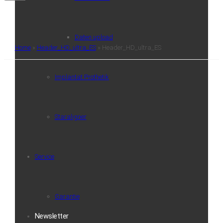
Daten upload
Home
»
Header_HD_ultra_ES
»
Header_HD_ultra_ES
Implantat Prothetik
Staraligner
Service
Garantie
Newsletter