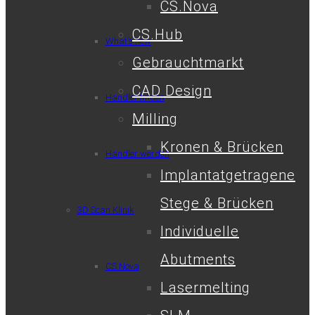
CS.Nova
CS.Hub
What’s new
Gebrauchtmarkt
CAD Design
Händler finden
Milling
Kronen & Brücken
Händler werden
Implantatgetragene
Stege & Brücken
3D Scan Klinik
Individuelle
Abutments
CS.Nova
Lasermelting