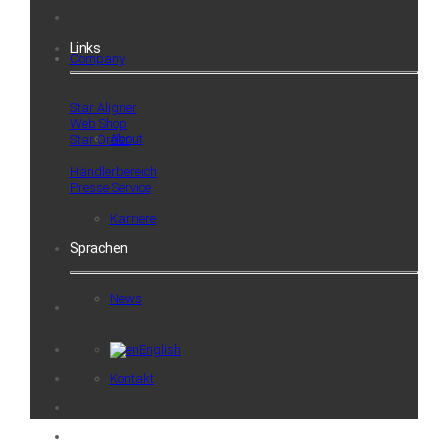
Links
Company
Star Aligner
Web Shop
About
Star Order
Händlerbereich
Presse Service
Karriere
Sprachen
News
English
Kontakt