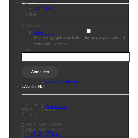
Email
*
ScanCare
Checkboxen
*
Lieferzeiten
Meine eingegebenen Daten dürfen gespeichert und
verarbeitet werden.
Name
CADstar Academy
Anmelden
Exocad Schulungen
CADstar HQ
Grasslau 30
Demovideos
5500 Bischofshofen
Österreich
T:
+43 (0) 6462 / 328 80
F:
+43 (0) 6462 / 60 11-11
Downloads
E:
info@cadstar.dental