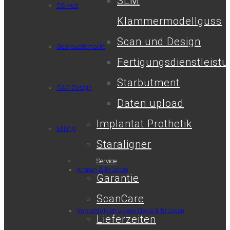
SLM
CS.Hub
Klammermodellguss
Scan und Design
Gebrauchtmarkt
Fertigungsdienstleist
Starbutment
CAD Design
Daten upload
Implantat Prothetik
Milling
Staraligner
Service
Kronen & Brücken
Garantie
ScanCare
Implantatgetragene Stege & Brücken
Lieferzeiten