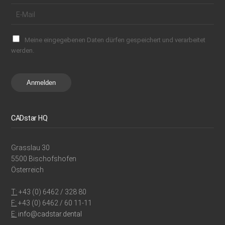
Meine eingegebenen Daten dürfen gespeichert und verarbeitet
werden.
Anmelden
CADstar HQ
Grasslau 30
5500 Bischofshofen
Österreich
T:
+43 (0) 6462 / 328 80
F:
+43 (0) 6462 / 60 11-11
E:
info@cadstar.dental