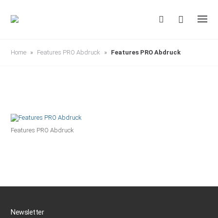
S
k
i
p
t
o
c
Home
»
Features PRO Abdruck
»
Features PRO Abdruck
o
n
t
e
n
t
Features PRO Abdruck
Newsletter