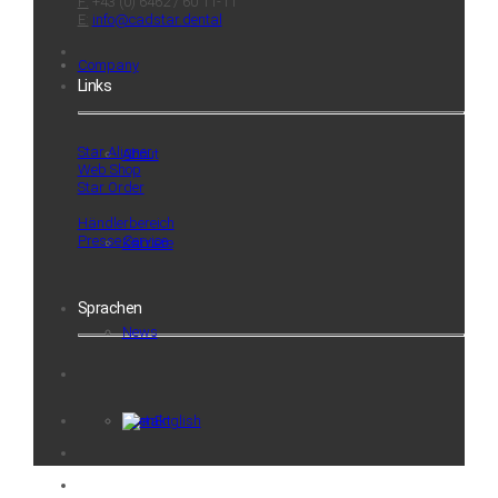
F:
+43 (0) 6462 / 60 11-11
E:
info@cadstar.dental
Company
Links
Star Aligner
About
Web Shop
Star Order
Händlerbereich
Presse Service
Karriere
Sprachen
News
Kontakt
English