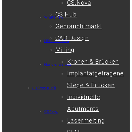
CS.Nova
CS.Hub
What’s new
Gebrauchtmarkt
CAD Design
Händler finden
Milling
Kronen & Brücken
Händler werden
Implantatgetragene
Stege & Brücken
3D Scan Klinik
Individuelle
Abutments
CS.Nova
Lasermelting