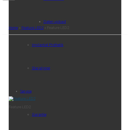
Daten upload
Home
»
Feature LED2
»
Feature LED2
Implantat Prothetik
Staraligner
Service
Feature LED2
Garantie