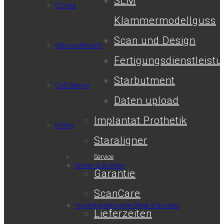
SLM
CS.Hub
Klammermodellguss
Scan und Design
Gebrauchtmarkt
Fertigungsdienstleist
Starbutment
CAD Design
Daten upload
Implantat Prothetik
Milling
Staraligner
Service
Kronen & Brücken
Garantie
ScanCare
Implantatgetragene Stege & Brücken
Lieferzeiten