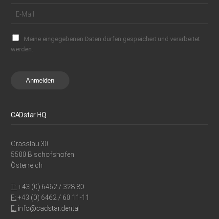
Meine eingegebenen Daten dürfen gespeichert und verarbeitet
werden.
Anmelden
CADstar HQ
Grasslau 30
5500 Bischofshofen
Österreich
T:
+43 (0) 6462 / 328 80
F:
+43 (0) 6462 / 60 11-11
E:
info@cadstar.dental