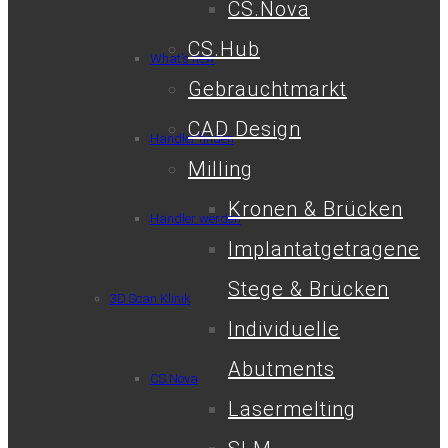
CS.Nova
CS.Hub
What’s new
Gebrauchtmarkt
CAD Design
Händler finden
Milling
Kronen & Brücken
Händler werden
Implantatgetragene
Stege & Brücken
3D Scan Klinik
Individuelle
Abutments
CS.Nova
Lasermelting