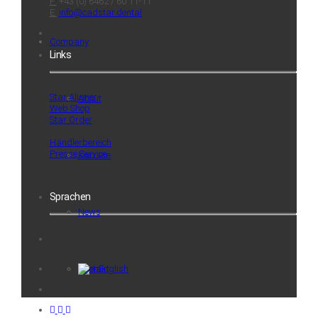
F:
+43 (0) 6462 / 60 11-11
E:
info@cadstar.dental
Company
Links
Star Aligner
About
Web Shop
Star Order
Händlerbereich
Presse Service
Karriere
Sprachen
News
Kontakt
English