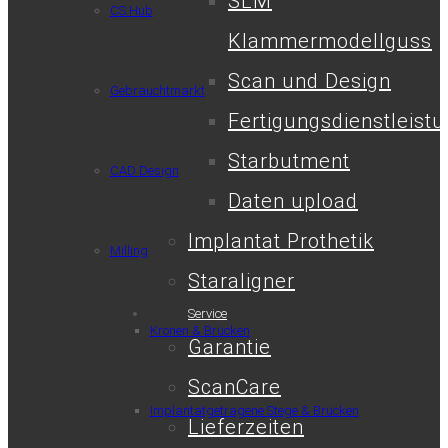
SLM
CS.Hub
Klammermodellguss
Scan und Design
Gebrauchtmarkt
Fertigungsdienstleist
Starbutment
CAD Design
Daten upload
Implantat Prothetik
Milling
Staraligner
Service
Kronen & Brücken
Garantie
ScanCare
Implantatgetragene Stege & Brücken
Lieferzeiten