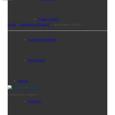
Daten upload
Home
»
Carestream Vorteil 5
»
Carestream Vorteil 5
Implantat Prothetik
Staraligner
Service
Carestream Vorteil 5
Garantie