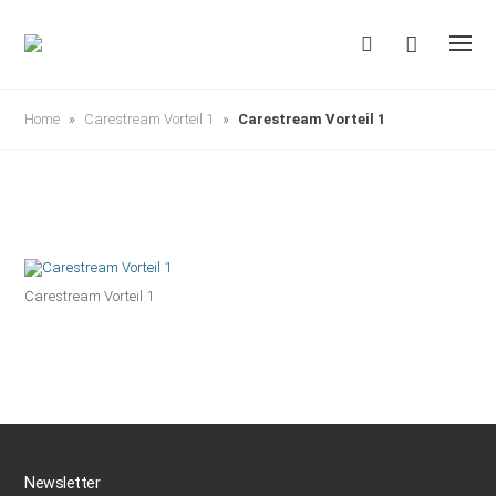
S
k
i
p
t
o
c
Home
»
Carestream Vorteil 1
»
Carestream Vorteil 1
o
n
t
e
n
t
Carestream Vorteil 1
Newsletter