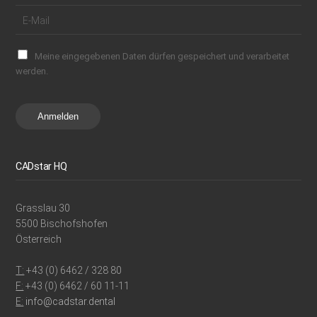
Meine eingegebenen Daten dürfen gespeichert und verarbeitet
werden.
Anmelden
CADstar HQ
Grasslau 30
5500 Bischofshofen
Österreich
T:
+43 (0) 6462 / 328 80
F:
+43 (0) 6462 / 60 11-11
E:
info@cadstar.dental