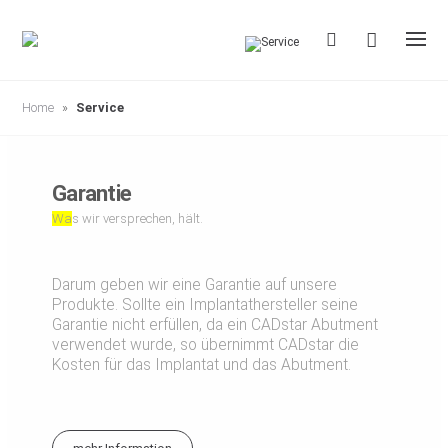
S
k
i
p
t
o
c
Home
»
Service
o
n
t
e
n
Garantie
t
Wa
s wir versprechen, hält.
Darum geben wir eine Garantie auf unsere
Produkte. Sollte ein Implantathersteller seine
Garantie nicht erfüllen, da ein CADstar Abutment
verwendet wurde, so übernimmt CADstar die
Kosten für das Implantat und das Abutment.