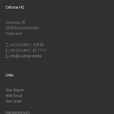
CADstar HQ
Grasslau 30
5500 Bischofshofen
Österreich
T:
+43 (0) 6462 / 328 80
F:
+43 (0) 6462 / 60 11-11
E:
info@cadstar.dental
Links
Star Aligner
Web Shop
Star Order
Händlerbereich