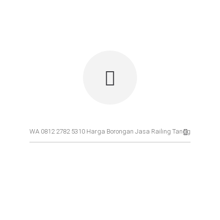
.
.
.
: